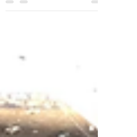
ACCサービスにお任せください。 #磐田 #浜
松 #袋井 #掛川 #菊川 #御前崎 #島田 #藤枝 #
焼津 #ハウスクリーニング #キッチン #水ま
わりのお掃除 #トイレ #キッチン #レンジフ
ード #カーペット #油汚れ...