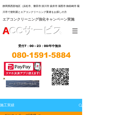
静岡県西部地区（浜松市、
磐田市 掛川市 袋井市 湖西市 御前崎市 菊
川市
で便利屋とエアコンクリーニング業者をお探しの方
​エアコンクリーニング強化キャンペーン実施
A
CC
サービス
7：00～23：00/年中無休
受付
080-1591-5884
​LINE
​LINE
メールでのお問い合わせ
施工実績