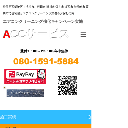
静岡県西部地区（浜松市、
磐田市 掛川市 袋井市 湖西市 御前崎市 菊
川市
で便利屋とエアコンクリーニング業者をお探しの方
​エアコンクリーニング強化キャンペーン実施
A
CC
サービス
7：00～23：00/年中無休
受付
080-1591-5884
​LINE
​LINE
メールでのお問い合わせ
施工実績