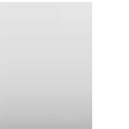
写真を見て分かる通り真っ黒です、、 お客
さんも綺麗になるか心配してましたが、無事
カビを除去でき...