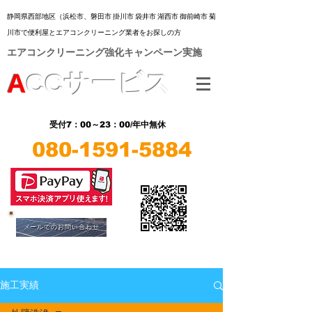
静岡県西部地区（浜松市、
磐田市 掛川市 袋井市 湖西市 御前崎市 菊
川市
で便利屋とエアコンクリーニング業者をお探しの方
​エアコンクリーニング強化キャンペーン実施
A
CC
サービス
7：00～23：00/年中無休
受付
080-1591-5884
​LINE
​LINE
メールでのお問い合わせ
施工実績