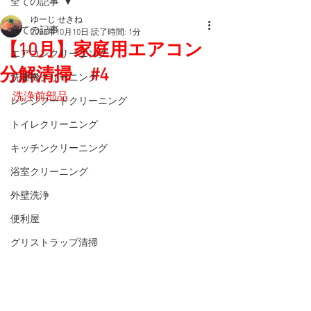
全ての記事
ゆーじ せきね
全ての記事
2023年10月10日
読了時間: 1分
【10月】家庭用エアコン
エアコンクリーニング
分解清掃 #4
洗濯機クリーニング
洗浄前部品
レンジフードクリーニング
トイレクリーニング
キッチンクリーニング
浴室クリーニング
外壁洗浄
便利屋
グリストラップ清掃