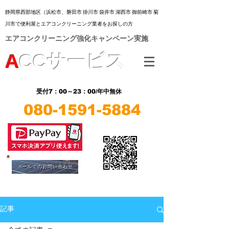
静岡県西部地区（浜松市、
磐田市 掛川市 袋井市 湖西市 御前崎市 菊
川市
で便利屋とエアコンクリーニング業者をお探しの方
​エアコンクリーニング強化キャンペーン実施
A
CC
サービス
7：00～23：00/年中無休
受付
080-1591-5884
​LINE
​LINE
メールでのお問い合わせ
記事