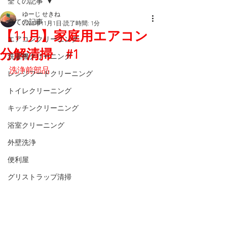
全ての記事
ゆーじ せきね
全ての記事
2023年11月1日
読了時間: 1分
【11月】家庭用エアコン
エアコンクリーニング
分解清掃 #1
洗濯機クリーニング
洗浄前部品
レンジフードクリーニング
トイレクリーニング
キッチンクリーニング
浴室クリーニング
外壁洗浄
便利屋
グリストラップ清掃