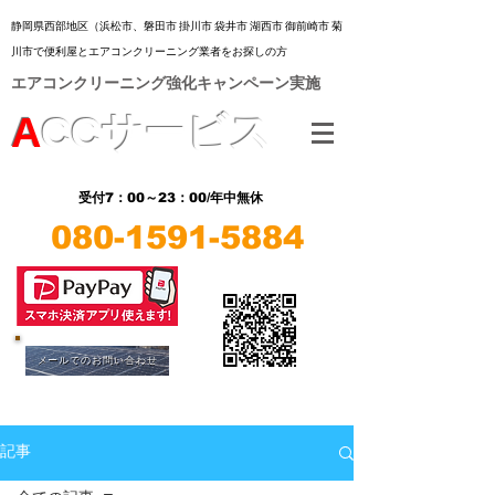
静岡県西部地区（浜松市、
磐田市 掛川市 袋井市 湖西市 御前崎市 菊
川市
で便利屋とエアコンクリーニング業者をお探しの方
​エアコンクリーニング強化キャンペーン実施
A
CC
サービス
7：00～23：00/年中無休
受付
080-1591-5884
​LINE
​LINE
メールでのお問い合わせ
記事