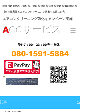
静岡県西部地区（浜松市、
磐田市 掛川市 袋井市 湖西市 御前崎市 菊
川市
で便利屋とエアコンクリーニング業者をお探しの方
​エアコンクリーニング強化キャンペーン実施
A
CC
サービス
7：00～23：00/年中無休
受付
080-1591-5884
​LINE
​LINE
メールでのお問い合わせ
記事