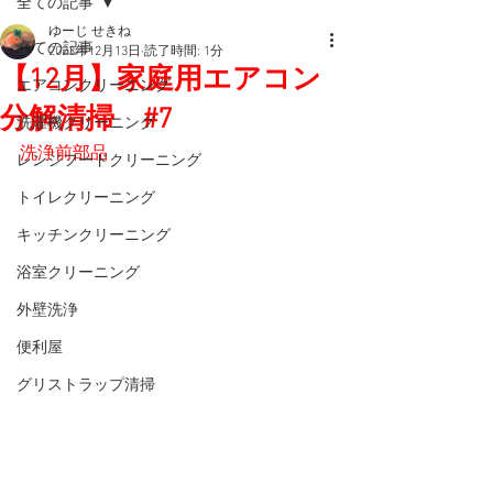
全ての記事
ゆーじ せきね
全ての記事
2023年12月13日
読了時間: 1分
【12月】家庭用エアコン
エアコンクリーニング
分解清掃 #7
洗濯機クリーニング
洗浄前部品
レンジフードクリーニング
トイレクリーニング
キッチンクリーニング
浴室クリーニング
外壁洗浄
便利屋
グリストラップ清掃