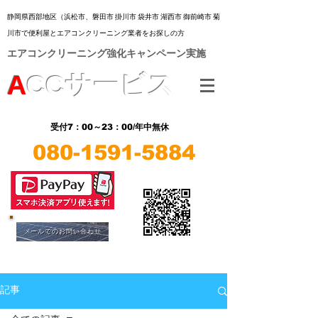
静岡県西部地区（浜松市、
磐田市 掛川市 袋井市 湖西市 御前崎市 菊
川市
で便利屋とエアコンクリーニング業者をお探しの方
​エアコンクリーニング強化キャンペーン実施
A
CC
サービス
7：00～23：00/年中無休
受付
080-1591-5884
​LINE
​LINE
メールでのお問い合わせ
記事