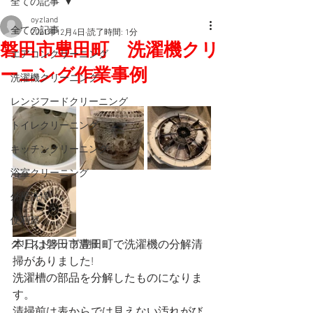
全ての記事
oyzland
全ての記事
2021年12月4日
読了時間: 1分
磐田市豊田町 洗濯機クリ
エアコンクリーニング
ーニング作業事例
洗濯機クリーニング
レンジフードクリーニング
トイレクリーニング
キッチンクリーニング
浴室クリーニング
外壁洗浄
便利屋
本日は磐田市豊田町で洗濯機の分解清
グリストラップ清掃
掃がありました!
洗濯槽の部品を分解したものになりま
す。
清掃前は表からでは見えない汚れがび