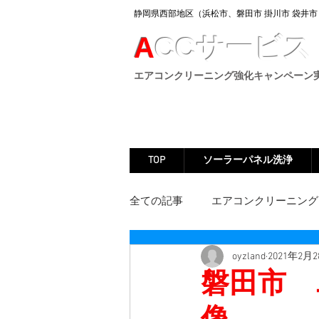
静岡県西部地区（浜松市、
磐田市 掛川市 袋井市
A
CC
サービス
​エアコンクリーニング強化キャンペーン
TOP
ソーラーパネル洗浄
全ての記事
エアコンクリーニング
oyzland
2021年2月
キッチンクリーニング
浴室
磐田市 