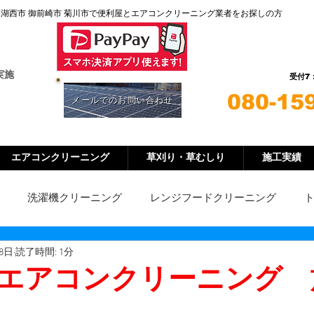
 湖西市 御前崎市 菊川市
で便利屋とエアコンクリーニング業者をお探しの方
お見積り、お問
ご予約などLIN
実施
7
受付
080-15
メールでのお問い合わせ
エアコンクリーニング
草刈り・草むしり
施工実績
洗濯機クリーニング
レンジフードクリーニング
28日
読了時間: 1分
クリーニング
外壁洗浄
便利屋
グリストラップ清掃
エアコンクリーニング 