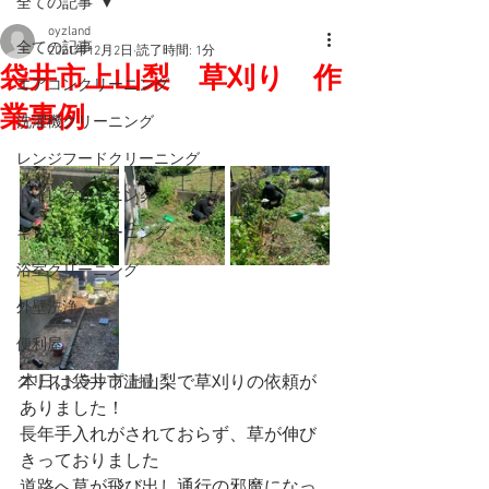
全ての記事
oyzland
全ての記事
2021年12月2日
読了時間: 1分
袋井市上山梨 草刈り 作
エアコンクリーニング
業事例
洗濯機クリーニング
レンジフードクリーニング
トイレクリーニング
キッチンクリーニング
浴室クリーニング
外壁洗浄
便利屋
本日は袋井市上山梨で草刈りの依頼が
グリストラップ清掃
ありました！
長年手入れがされておらず、草が伸び
きっておりました
道路へ草が飛び出し通行の邪魔になっ