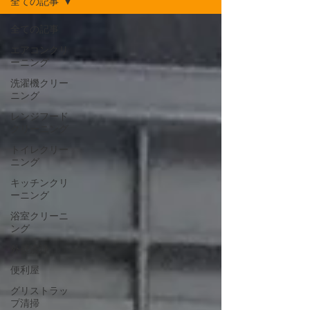
全ての記事
全ての記事
エアコンクリ
ーニング
洗濯機クリー
ニング
レンジフード
クリーニング
トイレクリー
ニング
キッチンクリ
ーニング
浴室クリーニ
ング
外壁洗浄
便利屋
グリストラッ
プ清掃