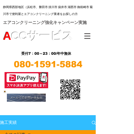
静岡県西部地区（浜松市、
磐田市 掛川市 袋井市 湖西市 御前崎市 菊
川市
で便利屋とエアコンクリーニング業者をお探しの方
​エアコンクリーニング強化キャンペーン実施
A
CC
サービス
7：00～23：00/年中無休
受付
080-1591-5884
​LINE
​LINE
メールでのお問い合わせ
施工実績