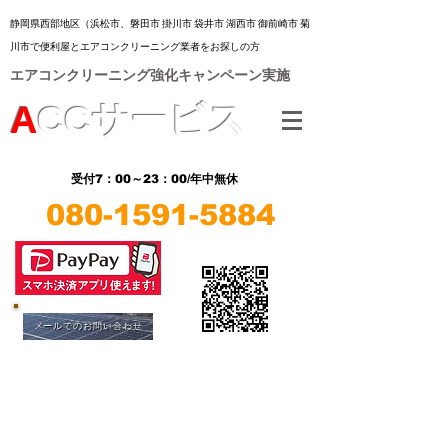
静岡県西部地区（浜松市、
磐田市 掛川市 袋井市 湖西市 御前崎市 菊
川市
で便利屋とエアコンクリーニング業者をお探しの方
​エアコンクリーニング強化キャンペーン実施
A
CC
サービス
7：00～23：00/年中無休
受付
080-1591-5884
​LINE
​LINE
メールでのお問い合わせ