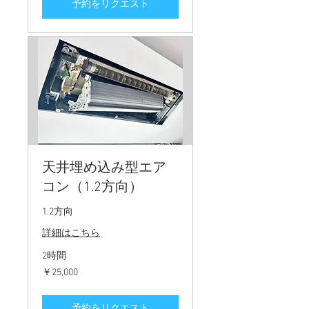
予約をリクエスト
天井埋め込み型エア
コン（1.2方向）
1.2方向
詳細はこちら
2時間
25,000
￥25,000
円
予約をリクエスト