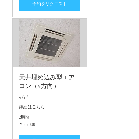
予約をリクエスト
天井埋め込み型エア
コン（4方向）
4方向
詳細はこちら
2時間
25,000
￥25,000
円