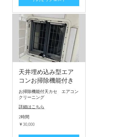
天井埋め込み型エア
コンお掃除機能付き
お掃除機能付天カセ エアコン
クリーニング
詳細はこちら
2時間
30,000
￥30,000
円