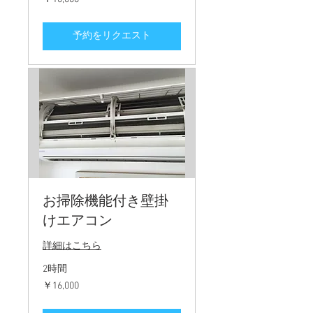
円
予約をリクエスト
お掃除機能付き壁掛
けエアコン
詳細はこちら
2時間
16,000
￥16,000
円