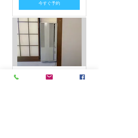
今すぐ予約
窓用エアコン クリ
ーニング
窓用エアコン エアコンクリー
ニング
詳細はこちら
2時間
30,000
￥30,000
円