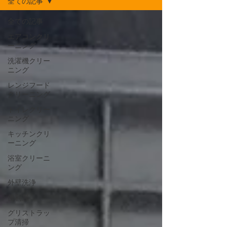
全ての記事
全ての記事
エアコンクリ
ーニング
洗濯機クリー
ニング
レンジフード
クリーニング
トイレクリー
ニング
キッチンクリ
ーニング
浴室クリーニ
ング
外壁洗浄
便利屋
グリストラッ
プ清掃