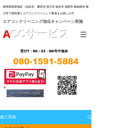
静岡県西部地区（浜松市、
磐田市 掛川市 袋井市 湖西市 御前崎市 菊
川市
で便利屋とエアコンクリーニング業者をお探しの方
​エアコンクリーニング強化キャンペーン実施
A
CC
サービス
7：00～23：00/年中無休
受付
080-1591-5884
​LINE
​LINE
メールでのお問い合わせ
施工実績