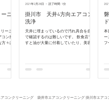
2021年2月28日
読了時間: 1分
20
リーニ
掛川市 天井4方向エアコン
洗浄
クリーニン
天井に埋まっているので汚れ具合を自分
本
アコン掃
で確認するのは難しいです。 飲食店で
ー
うな方々は
すと油が大量に付着していたり、美容院
フ
す。 そ
などはヘアカラーの溶剤などもエアコン
ぞ
んなに汚れ
が吸い込んでしまう為薬剤の臭いがでて
な状態です
くることも！ 臭いが気になったり、風
響を与え
が弱くなったなどあればACCサービスに
ご相談ください。
ーポリシー
​利用規約
市エアコンクリーニング 袋井市エアコンクリーニング 掛川市エア