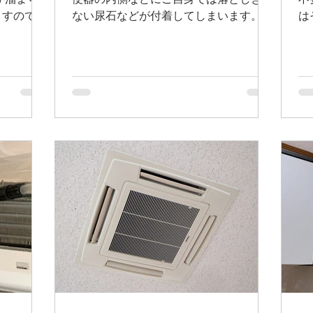
が溜まり
便器の内側などにご自身では落としきれ
不
ますので一
ない尿石などが付着してしまいます。
は
ています。
飛散した排せつ物で汚れた床や壁などを
て
 #御前崎 #
プロによる丁寧な清掃で、快適な空間を
溜
ーニング #
ご提供致します。