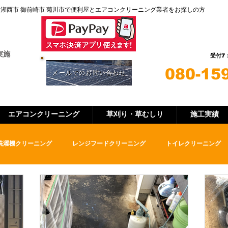
 湖西市 御前崎市 菊川市
で便利屋とエアコンクリーニング業者をお探しの方
お見積り、お問
ご予約などLIN
実施
7
受付
080-15
メールでのお問い合わせ
エアコンクリーニング
草刈り・草むしり
施工実績
洗濯機クリーニング
レンジフードクリーニング
トイレクリーニング
便利屋
グリストラップ清掃