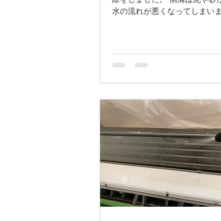
除をしました。 側溝は泥や砂
水の流れが悪くなってしまい
年に一度の清掃をオススメし
#磐田 #浜松 #袋井 #掛川 #菊川
島田 #藤枝 #焼津 #ハウスクリ
キッチン #水まわりのお掃除...