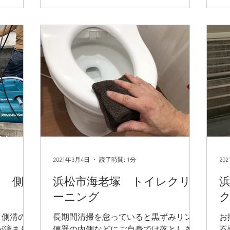
2021年3月4日
読了時間: 1分
20
り 側溝
浜松市海老塚 トイレクリ
ーニング
と側溝の掃
長期間清掃を怠っていると黒ずみリング
お