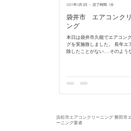
2021年3月3日
読了時間: 1分
袋井市 エアコンク
ング
本日は袋井市久能でエアコン
グを実施致しました。 長年エ
除したことがない.....そのよ
たくさんいらっしゃると思いま
の内部を見てみると・・・こ
ているんですよ！！このよう
と、 カビや汚れが人体に悪影
てしまうのです。...
2016 © ACCサービス
​プライバシ
​浜松市エアコンクリーニング 磐田
ーニング業者