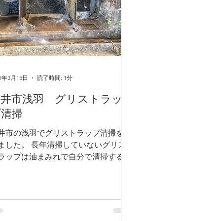
21年3月15日
読了時間: 1分
袋井市浅羽 グリストラッ
プ清掃
井市の浅羽でグリストラップ清掃を行
ました。 長年清掃していないグリス
ラップは油まみれで自分で清掃するの
とても大変です💦 ACCサービスならど
なグリストラップでも対応していま
。 お気軽にご連絡ください。 #磐田 #
松 #袋井 #掛川 #菊川 #御前崎 #島田...