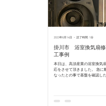
2023年8月14日
読了時間: 1分
掛川市 浴室換気扇修
工事例
本日は、高須産業の浴室換気
応をさせて頂きました。 急に
なったとの事で基盤を確認し
け焦げていました💦 原因は分
したが新しいものと交換させ
ましたm(__)m
◇◆◇◆◇◆◇◆◇◆◇◆◇
◇◆◇ ...