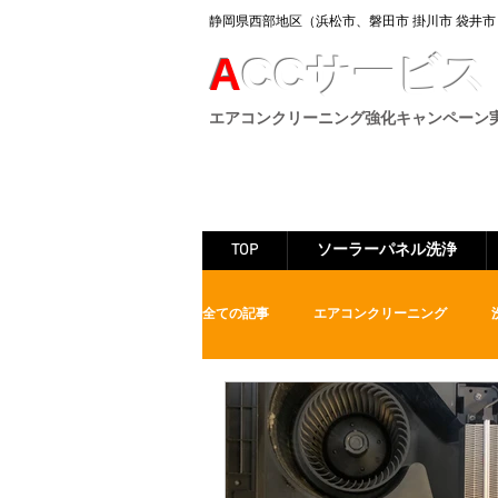
静岡県西部地区（浜松市、
磐田市 掛川市 袋井市
A
CC
サービス
​エアコンクリーニング強化キャンペーン
TOP
ソーラーパネル洗浄
全ての記事
エアコンクリーニング
浴室クリーニング
外壁洗浄