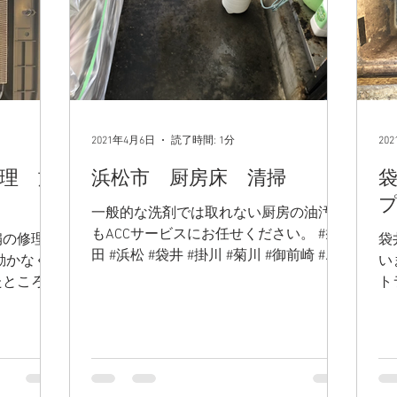
2021年4月6日
読了時間: 1分
20
理 施
浜松市 厨房床 清掃
一般的な洗剤では取れない厨房の油汚れ
もACCサービスにお任せください。 #磐
扇の修理対
袋
田 #浜松 #袋井 #掛川 #菊川 #御前崎 #島
動かなく
い
田 #藤枝 #焼津 #ハウスクリーニング #キ
たところ焼
ト
ッチン #水まわりのお掃除 #トイレ #キ
からずで
は
ッチン #レンジフード #カーペット #油
ていただき
ん
汚れ...
す
◆◇◆◇◆
浜