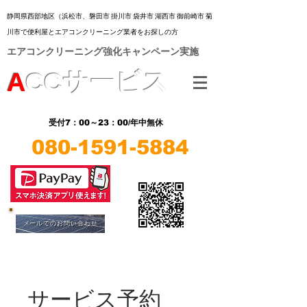
静岡県西部地区（浜松市、
磐田市 掛川市 袋井市 湖西市 御前崎市 菊
川市
で便利屋とエアコンクリーニング業者をお探しの方
​エアコンクリーニング強化キャンペーン実施
A
CC
サービス
7：00～23：00/年中無休
受付
080-1591-5884
​LINE
​LINE
メールでのお問い合わせ
サービス予約